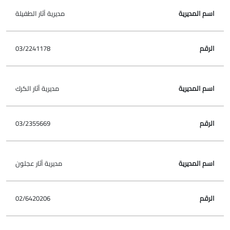
مديرية آثار الطفيلة
03/2241178
مديرية آثار الكرك
03/2355669
مديرية آثار عجلون
02/6420206