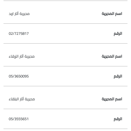
مديرية آثار اربد
02/7275817
مديرية آثار الزرقاء
05/3650095
مديرية آثار البلقاء
05/3555651