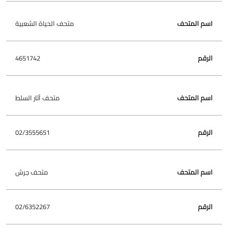
متحف الحياة الشعبية
4651742
متحف آثار السلط
02/3555651
متحف جرش
02/6352267