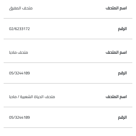
متحف المفرق
02/6233172
متحف مادبا
05/3244189
متحف الحياة الشعبية / مادبا
05/3244189