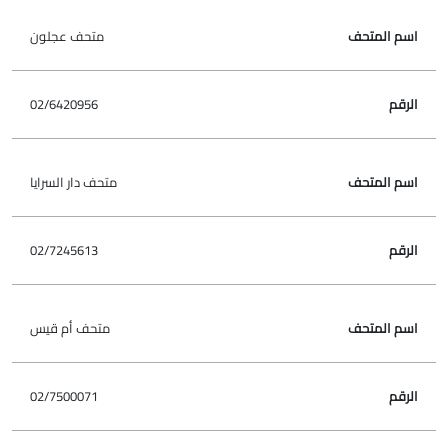
متحف عجلون
02/6420956
متحف دار السرايا
02/7245613
متحف أم قيس
02/7500071