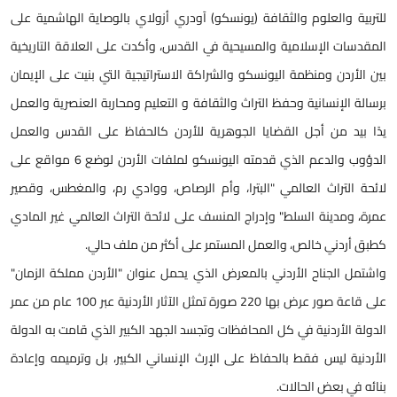
للتربية والعلوم والثقافة (يونسكو) آودري أزولاي بالوصاية الهاشمية على
المقدسات الإسلامية والمسيحية في القدس، وأكدت على العلاقة التاريخية
بين الأردن ومنظمة اليونسكو والشراكة الاستراتيجية التي بنيت على الإيمان
برسالة الإنسانية وحفظ التراث والثقافة و التعليم ومحاربة العنصرية والعمل
يدًا بيد من أجل القضايا الجوهرية للأردن كالحفاظ على القدس والعمل
الدؤوب والدعم الذي قدمته اليونسكو لملفات الأردن لوضع 6 مواقع على
لائحة التراث العالمي "البترا، وأم الرصاص، ووادي رم، والمغطس، وقصير
عمرة، ومدينة السلط" وإدراج المنسف على لائحة التراث العالمي غير المادي
كطبق أردني خالص، والعمل المستمر على أكثر من ملف حالي.
واشتمل الجناح الأردني بالمعرض الذي يحمل عنوان "الأردن مملكة الزمان"
على قاعة صور عرض بها 220 صورة تمثل الآثار الأردنية عبر 100 عام من عمر
الدولة الأردنية في كل المحافظات وتجسد الجهد الكبير الذي قامت به الدولة
الأردنية ليس فقط بالحفاظ على الإرث الإنساني الكبير، بل وترميمه وإعادة
بنائه في بعض الحالات.