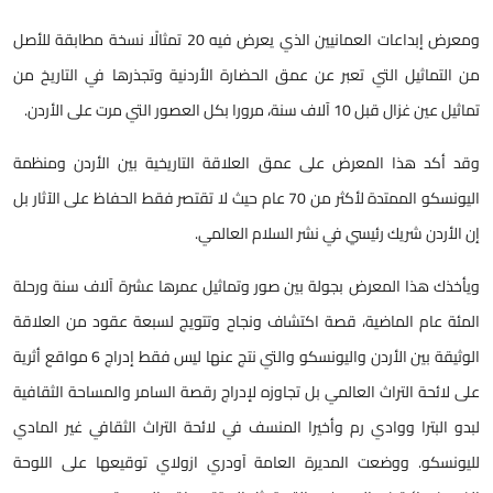
ومعرض إبداعات العمانيين الذي يعرض فيه 20 تمثالًا نسخة مطابقة للأصل
من التماثيل التي تعبر عن عمق الحضارة الأردنية وتجذرها في التاريخ من
تماثيل عين غزال قبل 10 آلاف سنة، مرورا بكل العصور التي مرت على الأردن.
وقد أكد هذا المعرض على عمق العلاقة التاريخية بين الأردن ومنظمة
اليونسكو الممتدة لأكثر من 70 عام حيث لا تقتصر فقط الحفاظ على الآثار بل
إن الأردن شريك رئيسي في نشر السلام العالمي.
ويأخذك هذا المعرض بجولة بين صور وتماثيل عمرها عشرة آلاف سنة ورحلة
المئة عام الماضية، قصة اكتشاف ونجاح وتتويج لسبعة عقود من العلاقة
الوثيقة بين الأردن واليونسكو والتي نتج عنها ليس فقط إدراج 6 مواقع أثرية
على لائحة التراث العالمي بل تجاوزه لإدراج رقصة السامر والمساحة الثقافية
لبدو البترا ووادي رم وأخيرا المنسف في لائحة التراث الثقافي غير المادي
لليونسكو. ووضعت المديرة العامة آودري ازولاي توقيعها على اللوحة