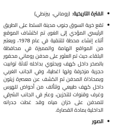
الفترة التاريخية:
(روماني، بيزنطي)
تقع خربة السوق جنوب مدينة السلط على الطريق
الرئيسي المؤدي إلى الغور، تم اكتشاف الموقع
أثناء إنشاء محطة للتنقية في عام 1978، ويعتبر
من المواقع الهامة والمميزة في محافظة
البلقاء، حيث تم العثور على مدفن روماني محفور
بالصخر داخل كهف ويحتوي بداخله ثلاثة توابيت
حجرية مزخرفة ولها اغطية، وفي الجانب الغربي
وبمحاذاة المدفن تم الكشف عن معصرة زيتون
داخل كهف طبيعي وتتألف من أحواض للهرس
وغرف وقنوات للتخزين، وعثر في الجانب الشرقي
للمدفن على خزان مياه وقد غطت جدرانه
الداخلية بمادة القصارة.
الصور