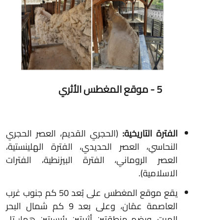
5 - موقع المغطس الأثري
الفترة التاريخية:
(الحجري القديم، العصر الحجري
النحاسي، العصر الحديدي، الفترة الهلينستية،
العصر الروماني، الفترة البيزنطية، الفترات
الاسلامية).
يقع موقع المغطس على بُعد 50 كم جنوب غرب
العاصمة عمًان، وعلى بعد 9 كم شمال البحر
الميت، ويضم منطقتين أثريتين رئيسيتين هما: تل