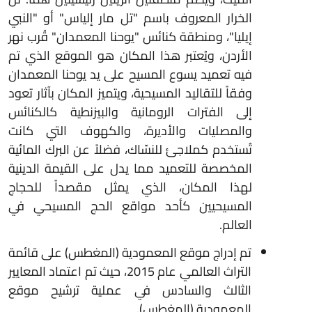
الخرار المعروف باسم "تل مار إلياس" أو "النبي
إيليا"، ومنطقة كنائس "يوحنا المعمدان" قُرب نهر
الأردن، ويُعتبر هذا المكان هو الموقع الذي تم
فيه تعميد يسوع المسيح على يد يوحنا المعمدان
وفقاً للتقاليد المسيحية، ويتميز المكان بآثار تعود
إلى الفترات الرومانية والبيزنطية كالكنائس
والمصليات والأديرة، والكهوف التي كانت
تُستخدم كملاجئ للنسّاك، فضلاً عن البرك المائية
المخصصة للتعميد مما يدل على القيمة الدينية
لهذا المكان، الذي يمثل مقصداً للحجاج
المسيحيين كأحد مواقع الحج المسيحي في
العالم
.
تم إدراج موقع المعمودية (المغطس) على قائمة
التراث العالمي عام 2015، حيث تم اعتماد المعايير
الثالث والسادس في عملية ترشيح موقع
المعمودية (المغطس).