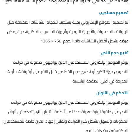
والضغط على مفتاحي Ctrl والرقم 0 لإعادة إعدادات حجم الشاشة الافتراضي.
تصميم مستجيب
تم تصميم الموقع الإلكتروني بحيث يستجيب لأحجام الشاشات المختلفة مثل
الهواتف المحمولة والأجهزة اللوحية وأجهزة الحاسوب المكتبية، حيث يمكن
عرضه بشكل أفضل للشاشات ذات الحجم 768 × 1366
تغيير حجم النص
يوفر الموقع الإلكتروني للمستخدمين الذين يواجهون صعوبة في قراءة
النصوص ميزة لتكبير أو تصغير حجم الخط من خلال النقر على أيقونة A + أو A-
المدرجة في أعلى الصفحة الرئيسية.
التحكم في الألوان
يوفر الموقع الإلكتروني للمستخدمين الذين يواجهون صعوبات في قراءة
النص على خلفية لونية معينة، عددًا من أنظمة الألوان التي تتحكم في ألوان
المكونات وتسهل بشكل كبير القراءة وتقليل إجهاد العين خاصة للمستخدمين
المكفوفين وضعاف البصر.