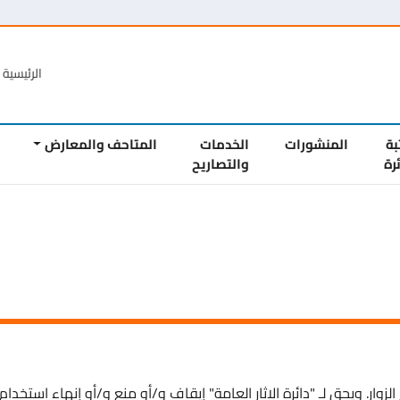
الرئيسية
الع
المنشورات
الخدمات
المتاحف والمعارض
المشار
والتصاريح
حق لـ "دائرة الاثار العامة" إيقاف و/أو منع و/أو إنهاء استخدام