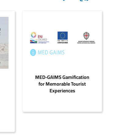
adel
MED-GAIMS Gamification
 Site
for Memorable Tourist
lan
Experiences
- 2030
ا